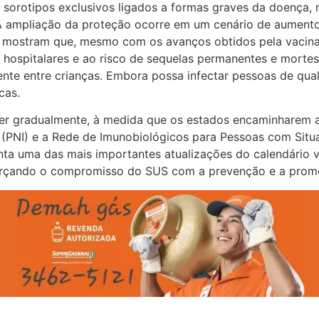
co sorotipos exclusivos ligados a formas graves da doenç
.A ampliação da proteção ocorre em um cenário de aument
s mostram que, mesmo com os avanços obtidos pela vacina
s hospitalares e ao risco de sequelas permanentes e mor
ente entre crianças. Embora possa infectar pessoas de qua
cas.
rrer gradualmente, à medida que os estados encaminharem a
(PNI) e a Rede de Imunobiológicos para Pessoas com Situaç
a uma das mais importantes atualizações do calendário va
forçando o compromisso do SUS com a prevenção e a prom