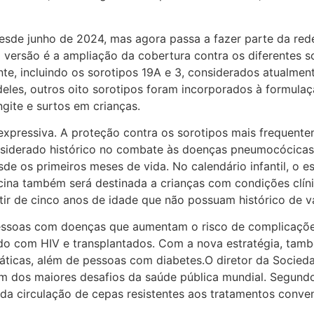
desde junho de 2024, mas agora passa a fazer parte da red
 versão é a ampliação da cobertura contra os diferentes so
te, incluindo os sorotipos 19A e 3, considerados atualment
es, outros oito sorotipos foram incorporados à formulação
gite e surtos em crianças.
 expressiva. A proteção contra os sorotipos mais frequen
siderado histórico no combate às doenças pneumocócicas.A
sde os primeiros meses de vida. No calendário infantil, o
ina também será destinada a crianças com condições clíni
rtir de cinco anos de idade que não possuam histórico de v
ssoas com doenças que aumentam o risco de complicações.
ndo com HIV e transplantados. Com a nova estratégia, ta
áticas, além de pessoas com diabetes.O diretor da Socieda
um dos maiores desafios da saúde pública mundial. Segundo
a circulação de cepas resistentes aos tratamentos conven