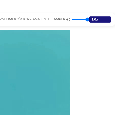
EUMOCÓCICA 20-VALENTE E AMPLIA PROTEÇÃO CONTRA DOENÇAS GRA