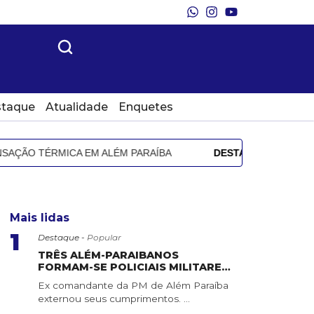
taque
Atualidade
Enquetes
ÇÃO TÉRMICA EM ALÉM PARAÍBA
DESTAQUE
PROMIDIA E
Mais lidas
1
Destaque -
Popular
TRÊS ALÉM-PARAIBANOS
FORMAM-SE POLICIAIS MILITARES
DO ESTADO DE MINAS GERAIS
Ex comandante da PM de Além Paraíba
externou seus cumprimentos. ...