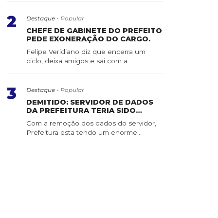
2
Destaque -
Popular
CHEFE DE GABINETE DO PREFEITO
PEDE EXONERAÇÃO DO CARGO.
Felipe Veridiano diz que encerra um
ciclo, deixa amigos e sai com a
consciência tranquila ...
3
Destaque -
Popular
DEMITIDO: SERVIDOR DE DADOS
DA PREFEITURA TERIA SIDO
APAGADO POR SERVIDOR DE
Com a remoção dos dados do servidor,
CONFIANÇA
Prefeitura esta tendo um enorme
trabalho para recuper...
Cidade
PRIMAVERA DEVE TRAZER AUMENTO DO CALOR E
PARAÍBA