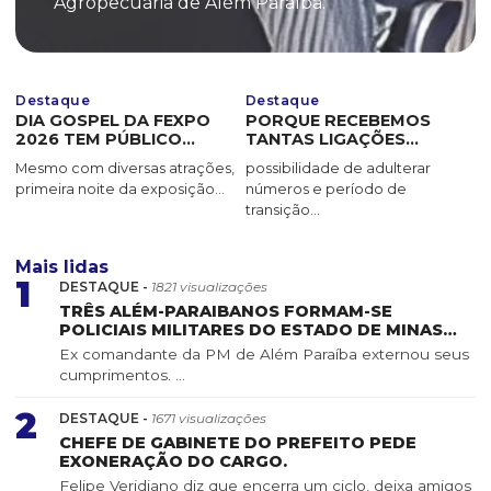
Agropecuária de Além Paraíba.
Destaque
Destaque
DIA GOSPEL DA FEXPO
PORQUE RECEBEMOS
2026 TEM PÚBLICO
TANTAS LIGAÇÕES
REDUZIDO E REABRE
INDESEJADAS E COMO
Mesmo com diversas atrações,
possibilidade de adulterar
DEBATE SOBRE O
EVITÁ-LAS
primeira noite da exposição...
números e período de
FORMATO DO EVENTO
transição...
Mais lidas
1
DESTAQUE -
1821 visualizações
TRÊS ALÉM-PARAIBANOS FORMAM-SE
POLICIAIS MILITARES DO ESTADO DE MINAS
GERAIS
Ex comandante da PM de Além Paraíba externou seus
cumprimentos. ...
2
DESTAQUE -
1671 visualizações
CHEFE DE GABINETE DO PREFEITO PEDE
EXONERAÇÃO DO CARGO.
Felipe Veridiano diz que encerra um ciclo, deixa amigos