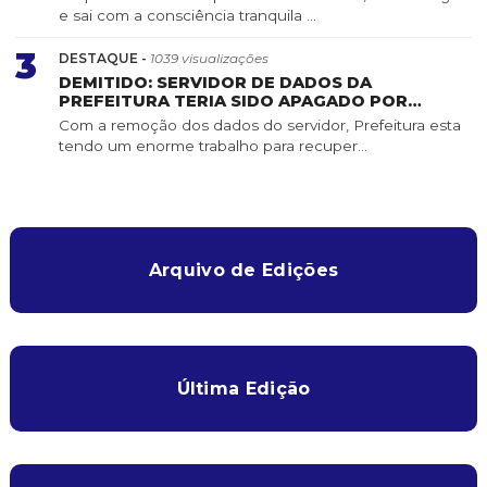
e sai com a consciência tranquila ...
3
DESTAQUE -
1039 visualizações
DEMITIDO: SERVIDOR DE DADOS DA
PREFEITURA TERIA SIDO APAGADO POR
SERVIDOR DE CONFIANÇA
Com a remoção dos dados do servidor, Prefeitura esta
tendo um enorme trabalho para recuper...
Arquivo de Edições
Última Edição