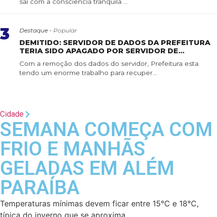
sai com a consciência tranquila ...
3
Destaque -
Popular
DEMITIDO: SERVIDOR DE DADOS DA PREFEITURA
TERIA SIDO APAGADO POR SERVIDOR DE
CONFIANÇA
Com a remoção dos dados do servidor, Prefeitura esta
tendo um enorme trabalho para recuper...
Cidade
SEMANA COMEÇA COM
FRIO E MANHÃS
GELADAS EM ALÉM
PARAÍBA
Temperaturas mínimas devem ficar entre 15°C e 18°C,
típica do inverno que se aproxima.