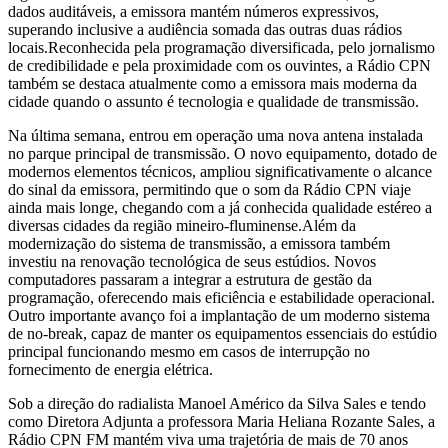
dados auditáveis, a emissora mantém números expressivos,
superando inclusive a audiência somada das outras duas rádios
locais.Reconhecida pela programação diversificada, pelo jornalismo
de credibilidade e pela proximidade com os ouvintes, a Rádio CPN
também se destaca atualmente como a emissora mais moderna da
cidade quando o assunto é tecnologia e qualidade de transmissão.
Na última semana, entrou em operação uma nova antena instalada
no parque principal de transmissão. O novo equipamento, dotado de
modernos elementos técnicos, ampliou significativamente o alcance
do sinal da emissora, permitindo que o som da Rádio CPN viaje
ainda mais longe, chegando com a já conhecida qualidade estéreo a
diversas cidades da região mineiro-fluminense.Além da
modernização do sistema de transmissão, a emissora também
investiu na renovação tecnológica de seus estúdios. Novos
computadores passaram a integrar a estrutura de gestão da
programação, oferecendo mais eficiência e estabilidade operacional.
Outro importante avanço foi a implantação de um moderno sistema
de no-break, capaz de manter os equipamentos essenciais do estúdio
principal funcionando mesmo em casos de interrupção no
fornecimento de energia elétrica.
Sob a direção do radialista
Manoel Américo da Silva Sales
e tendo
como Diretora Adjunta a professora
Maria Heliana Rozante Sales
, a
Rádio CPN FM mantém viva uma trajetória de mais de 70 anos