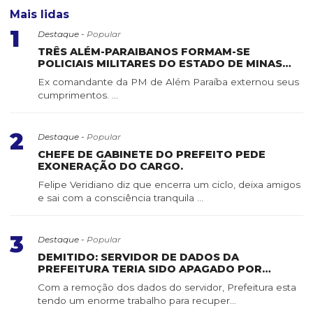
Mais lidas
1
Destaque -
Popular
TRÊS ALÉM-PARAIBANOS FORMAM-SE
POLICIAIS MILITARES DO ESTADO DE MINAS
GERAIS
Ex comandante da PM de Além Paraíba externou seus
cumprimentos. ...
2
Destaque -
Popular
CHEFE DE GABINETE DO PREFEITO PEDE
EXONERAÇÃO DO CARGO.
Felipe Veridiano diz que encerra um ciclo, deixa amigos
e sai com a consciência tranquila ...
3
Destaque -
Popular
DEMITIDO: SERVIDOR DE DADOS DA
PREFEITURA TERIA SIDO APAGADO POR
SERVIDOR DE CONFIANÇA
Com a remoção dos dados do servidor, Prefeitura esta
tendo um enorme trabalho para recuper...