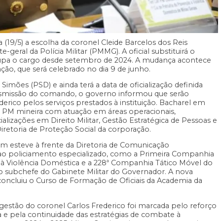
 (19/5) a escolha da coronel Cleide Barcelos dos Reis
eral da Polícia Militar (PMMG). A oficial substituirá o
ocupa o cargo desde setembro de 2024. A mudança acontece
ção, que será celebrado no dia 9 de junho.
imões (PSD) e ainda terá a data de oficialização definida
ansmissão do comando, o governo informou que serão
rico pelos serviços prestados à instituição. Bacharel em
 na PM mineira com atuação em áreas operacionais,
cializações em Direito Militar, Gestão Estratégica de Pessoas e
retoria de Proteção Social da corporação.
bém esteve à frente da Diretoria de Comunicação
ao policiamento especializado, como a Primeira Companhia
 à Violência Doméstica e a 228ª Companhia Tático Móvel do
mo subchefe do Gabinete Militar do Governador. A nova
cluiu o Curso de Formação de Oficiais da Academia da
estão do coronel Carlos Frederico foi marcada pelo reforço
pa e pela continuidade das estratégias de combate à