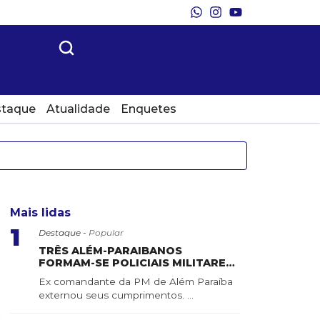
taque
Atualidade
Enquetes
Mais lidas
1
Destaque -
Popular
TRÊS ALÉM-PARAIBANOS
FORMAM-SE POLICIAIS MILITARES
DO ESTADO DE MINAS GERAIS
Ex comandante da PM de Além Paraíba
externou seus cumprimentos. ...