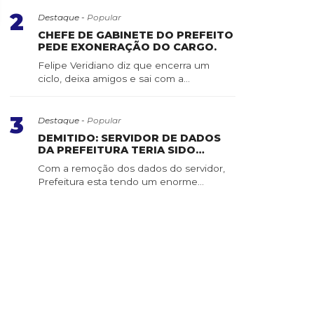
a
2
Destaque -
Popular
CHEFE DE GABINETE DO PREFEITO
PEDE EXONERAÇÃO DO CARGO.
Felipe Veridiano diz que encerra um
ciclo, deixa amigos e sai com a
consciência tranquila ...
3
Destaque -
Popular
DEMITIDO: SERVIDOR DE DADOS
DA PREFEITURA TERIA SIDO
APAGADO POR SERVIDOR DE
Com a remoção dos dados do servidor,
CONFIANÇA
Prefeitura esta tendo um enorme
trabalho para recuper...