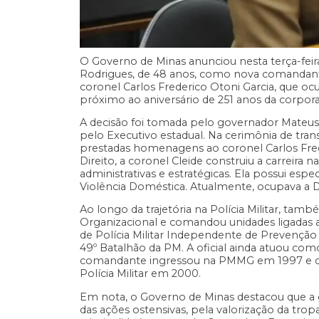
O Governo de Minas anunciou nesta terça-feira
Rodrigues, de 48 anos, como nova comandante-g
coronel Carlos Frederico Otoni Garcia, que 
próximo ao aniversário de 251 anos da corpora
A decisão foi tomada pelo governador Mateus S
pelo Executivo estadual. Na cerimônia de tr
prestadas homenagens ao coronel Carlos Frede
Direito, a coronel Cleide construiu a carreira
administrativas e estratégicas. Ela possui espe
Violência Doméstica. Atualmente, ocupava a Di
Ao longo da trajetória na Polícia Militar, tam
Organizacional e comandou unidades ligadas 
de Polícia Militar Independente de Prevenção
49º Batalhão da PM. A oficial ainda atuou co
comandante ingressou na PMMG em 1997 e con
Polícia Militar em 2000.
Em nota, o Governo de Minas destacou que a g
das ações ostensivas, pela valorização da tro