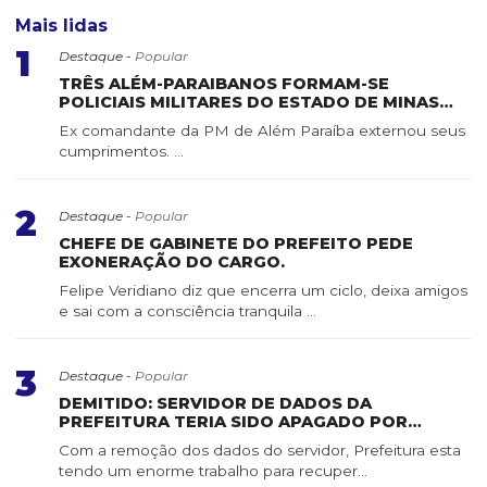
Mais lidas
1
Destaque -
Popular
TRÊS ALÉM-PARAIBANOS FORMAM-SE
POLICIAIS MILITARES DO ESTADO DE MINAS
GERAIS
Ex comandante da PM de Além Paraíba externou seus
cumprimentos. ...
2
Destaque -
Popular
CHEFE DE GABINETE DO PREFEITO PEDE
EXONERAÇÃO DO CARGO.
Felipe Veridiano diz que encerra um ciclo, deixa amigos
e sai com a consciência tranquila ...
3
Destaque -
Popular
DEMITIDO: SERVIDOR DE DADOS DA
PREFEITURA TERIA SIDO APAGADO POR
SERVIDOR DE CONFIANÇA
Com a remoção dos dados do servidor, Prefeitura esta
tendo um enorme trabalho para recuper...