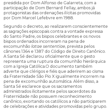
presidida por Dom Alfonso de Galarreta, com a
participação de Dom Bernard Fellay, ambos já
protagonistas das ordenações ilícitas promovidas
por Dom Marcel Lefebvre em 1988.
Segundo o decreto, ao realizarem conscientemente
as sagrações episcopais contra a vontade expressa
do Santo Padre, os bispos celebrantes e os novos
bispos ordenados incorreram na pena de
excomunhão
latae sententiae
, prevista pelos
cânones 1364 e 1387 do Código de Direito Canônico.
A Santa Sé declarou oficialmente que o gesto
representa uma ruptura da comunhão hierárquica
com a Igreja Católica.O documento também
adverte que clérigos e fiéis que aderirem ao cisma
da Fraternidade São Pio X igualmente incorrem na
pena de excomunhão automática. Além disso, a
Santa Sé esclarece que os sacramentos
administrados ilicitamente pelos sacerdotes da
Fraternidade não possuem reconhecimento
canônico, exortando os católicos a não participarem
de celebrações e atividades promovidas pelo grupo.