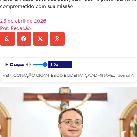
comprometido com sua missão
23 de abril de 2026
Por:
Redação
Ouça:
Le