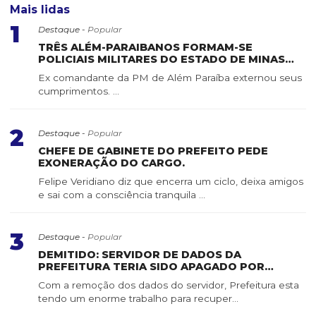
Mais lidas
1
Destaque -
Popular
TRÊS ALÉM-PARAIBANOS FORMAM-SE
POLICIAIS MILITARES DO ESTADO DE MINAS
GERAIS
Ex comandante da PM de Além Paraíba externou seus
cumprimentos. ...
2
Destaque -
Popular
CHEFE DE GABINETE DO PREFEITO PEDE
EXONERAÇÃO DO CARGO.
Felipe Veridiano diz que encerra um ciclo, deixa amigos
e sai com a consciência tranquila ...
3
Destaque -
Popular
DEMITIDO: SERVIDOR DE DADOS DA
PREFEITURA TERIA SIDO APAGADO POR
SERVIDOR DE CONFIANÇA
Com a remoção dos dados do servidor, Prefeitura esta
tendo um enorme trabalho para recuper...