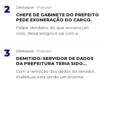
2
Destaque -
Popular
CHEFE DE GABINETE DO PREFEITO
PEDE EXONERAÇÃO DO CARGO.
Felipe Veridiano diz que encerra um
ciclo, deixa amigos e sai com a
consciência tranquila ...
3
Destaque -
Popular
DEMITIDO: SERVIDOR DE DADOS
DA PREFEITURA TERIA SIDO
APAGADO POR SERVIDOR DE
Com a remoção dos dados do servidor,
CONFIANÇA
Prefeitura esta tendo um enorme
trabalho para recuper...