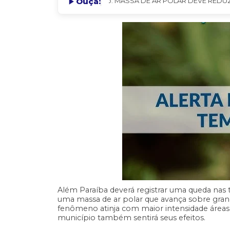
Ouça:
Lendo: MASSA DE AR POLAR DEVE REDUZIR 
Além Paraíba deverá registrar uma queda nas
uma massa de ar polar que avança sobre grand
fenômeno atinja com maior intensidade áreas s
município também sentirá seus efeitos.