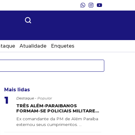
taque
Atualidade
Enquetes
Mais lidas
1
Destaque -
Popular
TRÊS ALÉM-PARAIBANOS
FORMAM-SE POLICIAIS MILITARES
DO ESTADO DE MINAS GERAIS
Ex comandante da PM de Além Paraíba
externou seus cumprimentos. ...