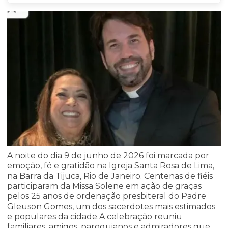
A noite do dia 9 de junho de 2026 foi marcada por
emoção, fé e gratidão na Igreja Santa Rosa de Lima,
na Barra da Tijuca, Rio de Janeiro. Centenas de fiéis
participaram da Missa Solene em ação de graças
pelos 25 anos de ordenação presbiteral do Padre
Gleuson Gomes, um dos sacerdotes mais estimados
e populares da cidade.A celebração reuniu
familiares, amigos, paroquianos e admiradores que