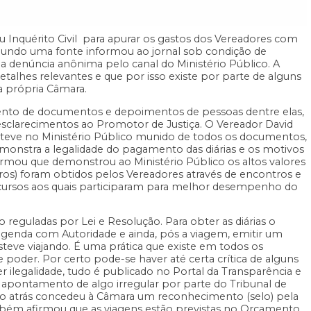
u Inquérito Civil para apurar os gastos dos Vereadores com
 Segundo uma fonte informou ao jornal sob condição de
a denúncia anônima pelo canal do Ministério Público. A
etalhes relevantes e que por isso existe por parte de alguns
da própria Câmara.
imento de documentos e depoimentos de pessoas dentre elas,
sclarecimentos ao Promotor de Justiça. O Vereador David
esteve no Ministério Público munido de todos os documentos,
emonstra a legalidade do pagamento das diárias e os motivos
irmou que demonstrou ao Ministério Público os altos valores
os) foram obtidos pelos Vereadores através de encontros e
cursos aos quais participaram para melhor desempenho do
reguladas por Lei e Resolução. Para obter as diárias o
agenda com Autoridade e ainda, pós a viagem, emitir um
steve viajando. É uma prática que existe em todos os
 poder. Por certo pode-se haver até certa crítica de alguns
 ilegalidade, tudo é publicado no Portal da Transparência e
 apontamento de algo irregular por parte do Tribunal de
 atrás concedeu à Câmara um reconhecimento (selo) pela
mbém afirmou que as viagens estão previstas no Orçamento