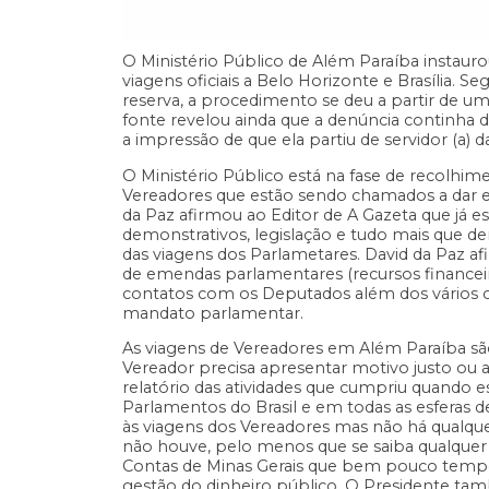
O Ministério Público de Além Paraíba instauro
viagens oficiais a Belo Horizonte e Brasília.
reserva, a procedimento se deu a partir de um
fonte revelou ainda que a denúncia continha d
a impressão de que ela partiu de servidor (a) 
O Ministério Público está na fase de recolh
Vereadores que estão sendo chamados a dar e
da Paz afirmou ao Editor de A Gazeta que já 
demonstrativos, legislação e tudo mais que d
das viagens dos Parlametares. David da Paz af
de emendas parlamentares (recursos financeir
contatos com os Deputados além dos vários 
mandato parlamentar.
As viagens de Vereadores em Além Paraíba são 
Vereador precisa apresentar motivo justo ou 
relatório das atividades que cumpriu quando e
Parlamentos do Brasil e em todas as esferas de
às viagens dos Vereadores mas não há qualquer
não houve, pelo menos que se saiba qualquer
Contas de Minas Gerais que bem pouco tempo
gestão do dinheiro público. O Presidente ta