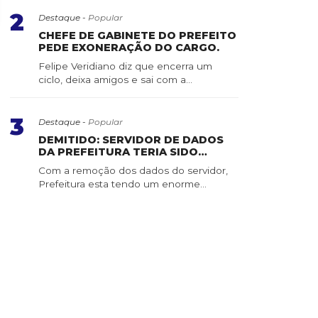
 Gazeta
2
Destaque -
Popular
CHEFE DE GABINETE DO PREFEITO
PEDE EXONERAÇÃO DO CARGO.
Felipe Veridiano diz que encerra um
ciclo, deixa amigos e sai com a
consciência tranquila ...
3
Destaque -
Popular
DEMITIDO: SERVIDOR DE DADOS
DA PREFEITURA TERIA SIDO
APAGADO POR SERVIDOR DE
Com a remoção dos dados do servidor,
CONFIANÇA
Prefeitura esta tendo um enorme
trabalho para recuper...