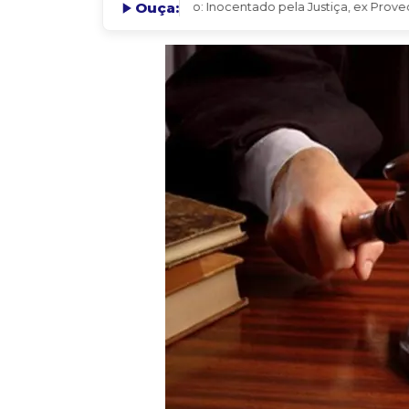
Ouça:
Lendo: Inocentado pela Justiça, ex Provedor