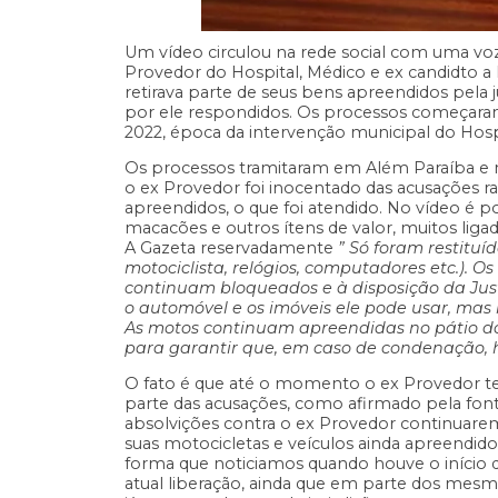
Um vídeo circulou na rede social com uma v
Provedor do Hospital, Médico e ex candidto a Pr
retirava parte de seus bens apreendidos pela
por ele respondidos. Os processos começaram 
2022, época da intervenção municipal do Hosp
Os processos tramitaram em Além Paraíba e n
o ex Provedor foi inocentado das acusações ra
apreendidos, o que foi atendido. No vídeo é po
macacões e outros ítens de valor, muitos lig
A Gazeta reservadamente
” Só foram restituí
motociclista, relógios, computadores etc.). O
continuam bloqueados e à disposição da Just
o automóvel e os imóveis ele pode usar, mas
As motos continuam apreendidas no pátio do
para garantir que, em caso de condenação, ha
O fato é que até o momento o ex Provedor te
parte das acusações, como afirmado pela font
absolvições contra o ex Provedor continuar
suas motocicletas e veículos ainda apreendido
forma que noticiamos quando houve o início 
atual liberação, ainda que em parte dos mes