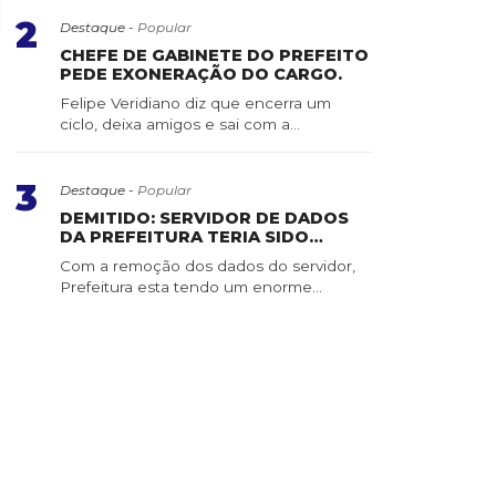
 A Gazeta
2
Destaque -
Popular
CHEFE DE GABINETE DO PREFEITO
PEDE EXONERAÇÃO DO CARGO.
Felipe Veridiano diz que encerra um
ciclo, deixa amigos e sai com a
consciência tranquila ...
3
Destaque -
Popular
DEMITIDO: SERVIDOR DE DADOS
DA PREFEITURA TERIA SIDO
APAGADO POR SERVIDOR DE
Com a remoção dos dados do servidor,
CONFIANÇA
Prefeitura esta tendo um enorme
trabalho para recuper...