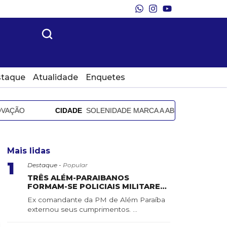
taque
Atualidade
Enquetes
CIDADE
SOLENIDADE MARCA A ABERTURA OFICIAL DA FE
Mais lidas
1
Destaque -
Popular
TRÊS ALÉM-PARAIBANOS
FORMAM-SE POLICIAIS MILITARES
DO ESTADO DE MINAS GERAIS
Ex comandante da PM de Além Paraíba
externou seus cumprimentos. ...