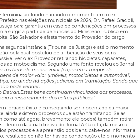
oz feminina ao fundo narrando o momento em o ex
efeito nas eleições municipais de 2024, Dr. Rafael Gracioli,
 justiça para garantia em caso de condenações em processos
a surgir a partir de denúncias do Ministério Público em
ital São Salvador e afastamento do Provedor do cargo.
a segunda instância (Tribunal de Justiça) e até o momento
zão pela qual postulou pela liberação de seus bens
ssível ver o ex Provedor retirando bicicletas, capacetes,
ados ao motociclismo. Segundo uma fonte revelou ao Jornal
dos os bens de menor valor (capacetes, roupas de
s bens de maior valor (imóveis, motocicletas e automóvel)
iça, pq ainda há ações judiciais em tramitação. Sendo que
 não pode vender.
 Detran.Estes bens continuam vinculados aos processos,
ja o ressarcimento dos cofres públicos.”
m logrado êxito e conseguindo ser inocentado da maior
e, ainda existem processos que estão tramitando. Se as
em como até agora, brevemente ele poderá também retirar
s. Dentro da atual diretiva do Jornal A Gazeta, da mesma
dos processos e a apreensão dos bens, cabe-nos informar a
mo, resultado de não ter havido condenação até o momento