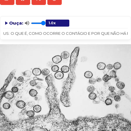
Ouça:
Le