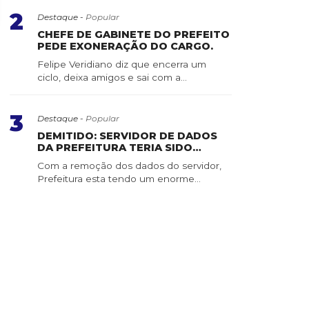
ta
2
Destaque -
Popular
CHEFE DE GABINETE DO PREFEITO
PEDE EXONERAÇÃO DO CARGO.
Felipe Veridiano diz que encerra um
ciclo, deixa amigos e sai com a
consciência tranquila ...
3
Destaque -
Popular
DEMITIDO: SERVIDOR DE DADOS
DA PREFEITURA TERIA SIDO
APAGADO POR SERVIDOR DE
Com a remoção dos dados do servidor,
CONFIANÇA
Prefeitura esta tendo um enorme
trabalho para recuper...