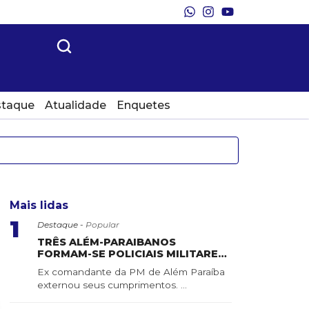
taque
Atualidade
Enquetes
Mais lidas
1
Destaque -
Popular
TRÊS ALÉM-PARAIBANOS
FORMAM-SE POLICIAIS MILITARES
DO ESTADO DE MINAS GERAIS
Ex comandante da PM de Além Paraíba
externou seus cumprimentos. ...