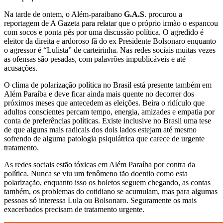
Na tarde de ontem, o Além-paraibano
G.A.S
. procurou a
reportagem de A Gazeta para relatar que o próprio irmão o espancou
com socos e ponta pés por uma discussão política. O agredido é
eleitor da direita e ardoroso fã do ex Presidente Bolsonaro enquanto
o agressor é “Lulista” de carteirinha. Nas redes sociais muitas vezes
as ofensas são pesadas, com palavrões impublicáveis e até
acusações.
O clima de polarização política no Brasil está presente também em
Além Paraíba e deve ficar ainda mais quente no decorrer dos
próximos meses que antecedem as eleições. Beira o ridículo que
adultos conscientes percam tempo, energia, amizades e empatia por
conta de preferências políticas. Existe inclusive no Brasil uma tese
de que alguns mais radicais dos dois lados estejam até mesmo
sofrendo de alguma patologia psiquiátrica que carece de urgente
tratamento.
As redes sociais estão tóxicas em Além Paraíba por contra da
política. Nunca se viu um fenômeno tão doentio como esta
polarização, enquanto isso os boletos seguem chegando, as contas
também, os problemas do cotidiano se acumulam, mas para algumas
pessoas só interessa Lula ou Bolsonaro. Seguramente os mais
exacerbados precisam de tratamento urgente.