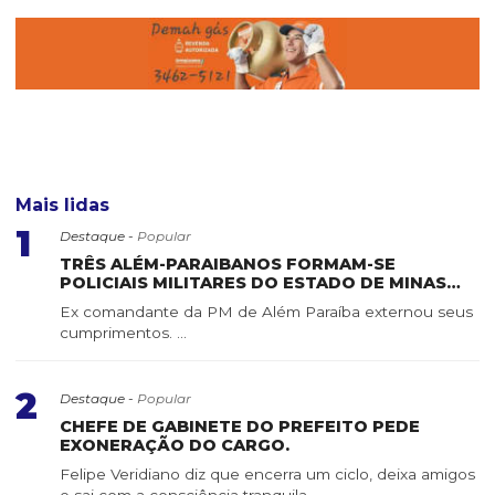
Mais lidas
1
Destaque -
Popular
TRÊS ALÉM-PARAIBANOS FORMAM-SE
POLICIAIS MILITARES DO ESTADO DE MINAS
GERAIS
Ex comandante da PM de Além Paraíba externou seus
cumprimentos. ...
2
Destaque -
Popular
CHEFE DE GABINETE DO PREFEITO PEDE
EXONERAÇÃO DO CARGO.
Felipe Veridiano diz que encerra um ciclo, deixa amigos
e sai com a consciência tranquila ...