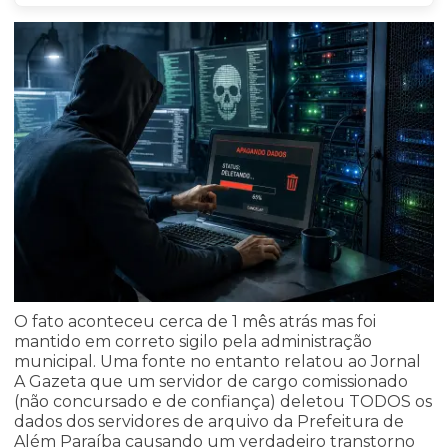
O fato aconteceu cerca de 1 mês atrás mas foi
mantido em correto sigilo pela administração
municipal. Uma fonte no entanto relatou ao Jornal
A Gazeta que um servidor de cargo comissionado
(não concursado e de confiança) deletou TODOS os
dados dos servidores de arquivo da Prefeitura de
Além Paraíba causando um verdadeiro transtorno