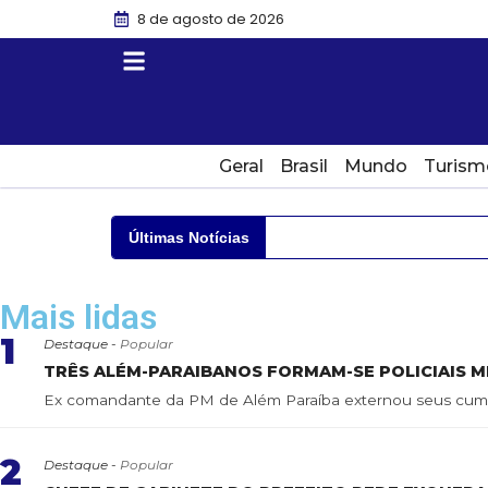
8 de agosto de 2026
Geral
Brasil
Mundo
Turism
Últimas Notícias
Mais lidas
1
Destaque -
Popular
TRÊS ALÉM-PARAIBANOS FORMAM-SE POLICIAIS MI
Ex comandante da PM de Além Paraíba externou seus cumpr
2
Destaque -
Popular