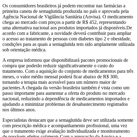
Os consumidores brasileiros já podem encontrar nas farmácias a
primeira caneta de semaglutida produzida no país e aprovada pela
Agência Nacional de Vigilância Sanitária (Anvisa). O medicamento
chega ao mercado com preços a partir de R$ 452, representando
uma alternativa nacional aos produtos importados já disponíveis.De
acordo com a fabricante, a novidade deverá contribuir para ampliar
o acesso ao tratamento de pessoas com diabetes tipo 2 e obesidade,
condições para as quais a semaglutida tem sido amplamente utilizada
sob orientação médica.
A empresa informou que disponibilizará pacotes promocionais de
compra que poderão reduzir significativamente o custo do
tratamento. Com a aquisição do conjunto de medicamentos para três
meses, o valor médio mensal poderá ficar abaixo de R$ 300,
tornando a terapia mais acessível para um número maior de
pacientes.A chegada da versão brasileira também é vista como um
passo importante para aumentar a oferta do produto no mercado
nacional, reduzindo a dependência de medicamentos importados e
ajudando a minimizar problemas de desabastecimento registrados
nos últimos anos.
Especialistas destacam que a semaglutida deve ser utilizada somente
com prescrição médica e acompanhamento profissional, uma vez
que o tratamento exige avaliação individualizada e monitoramento
de possíveis efeitos colaterais.Com a aprovação da Anvisa e a