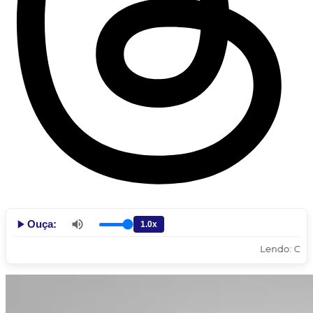
Ouça:
Lendo: CANETA 