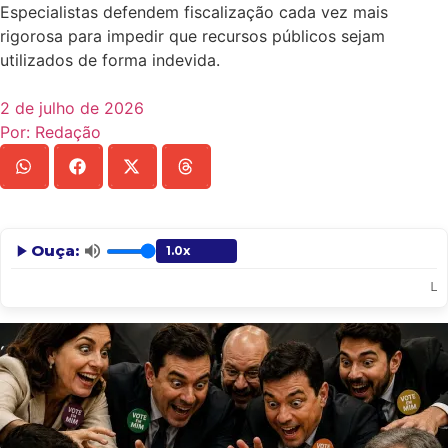
Especialistas defendem fiscalização cada vez mais
rigorosa para impedir que recursos públicos sejam
utilizados de forma indevida.
2 de julho de 2026
Por:
Redação
Ouça:
Len